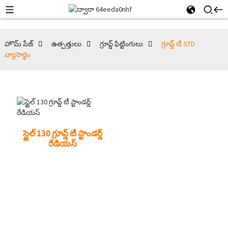
హొమ్ పేజ్
ఉత్పత్తులు
గ్రూవ్డ్ ఫిట్టింగులు
గ్రూవ్డ్ టీ STD
వ్యాసార్థం
స్టైల్ 130 గ్రూవ్డ్ టీ స్టాండర్డ్
రేడియస్