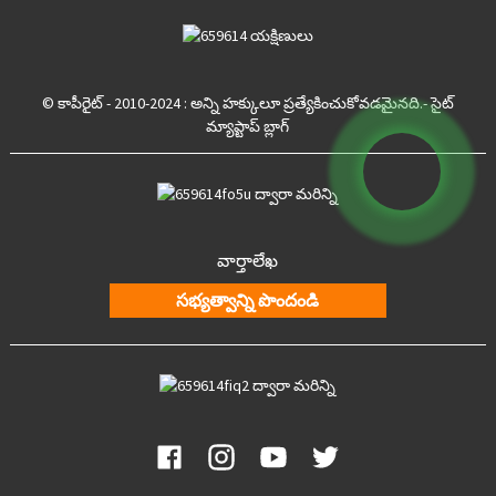
© కాపీరైట్ - 2010-2024 : అన్ని హక్కులూ ప్రత్యేకించుకోవడమైనది.
- సైట్
మ్యాప్
టాప్ బ్లాగ్
వార్తాలేఖ
సభ్యత్వాన్ని పొందండి