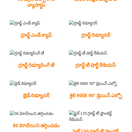
వ్యాసార్థం
గ్రూవ్డ్ ఎండ్ క్యాప్
గ్రూవ్డ్ రిడ్యూసర్
గ్రూవ్డ్ రిడ్యూసింగ్ టీ
గ్రూవ్డ్ టీ షార్ట్ రేడియస్
థ్రెడ్ రిడ్యూసర్
శైలి 90DE 90° డ్రెయిన్ ఎల్బో
90 మోచేయిని తగ్గించడం
స్టైల్ 130 గ్రూవ్డ్ టీ స్టాండర్డ్