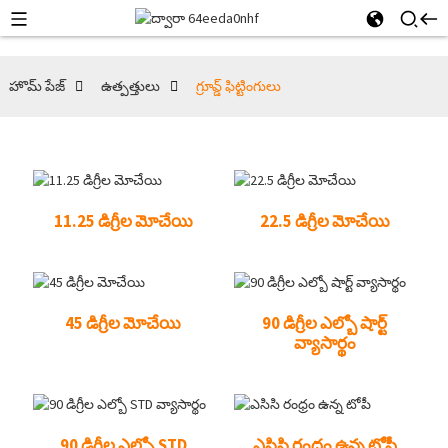
హొమ్ పేజ్
ఉత్పత్తులు
గ్రూవ్డ్ ఫిట్టింగులు
11.25 డిగ్రీల మోచేయి
22.5 డిగ్రీల మోచేయి
45 డిగ్రీల మోచేయి
90 డిగ్రీల ఎల్బో షార్ట్
వ్యాసార్థం
90 డిగ్రీల ఎల్బో STD
ఎసిసి రంధ్రం ఉన్న టోపీ