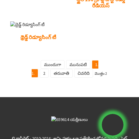
రేడియస్
థ్రెడ్డ్ రిడ్యూసింగ్ టీ
ముందుగా
మునుపటి
1.
1.
2
తరువాతి
చివరిది
మొత్తం 2
© కాపీరైట్ - 2010-2024 : అన్ని హక్కులూ ప్రత్యేకించుకోవడమైనది.
- సైట్