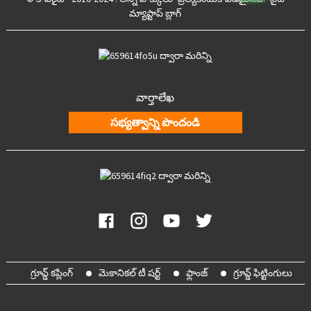
మ్యాప్
టాప్ బ్లాగ్
వార్తాలేఖ
సభ్యత్వాన్ని పొందండి
గ్రూవ్డ్ కప్లింగ్
మెకానికల్ టీ షర్ట్
ఫ్లాంజ్
గ్రూవ్డ్ ఫిట్టింగులు