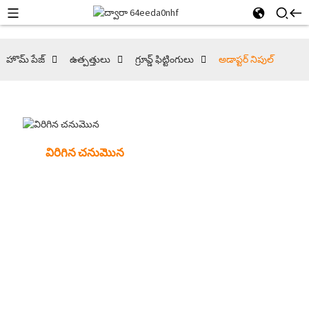
హొమ్ పేజ్
ఉత్పత్తులు
గ్రూవ్డ్ ఫిట్టింగులు
అడాప్టర్ నిపుల్
విరిగిన చనుమొన