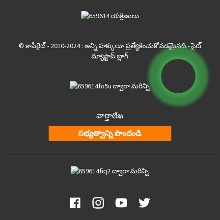
© కాపీరైట్ - 2010-2024 : అన్ని హక్కులూ ప్రత్యేకించుకోవడమైనది.
- సైట్
మ్యాప్
టాప్ బ్లాగ్
వార్తాలేఖ
సభ్యత్వాన్ని పొందండి