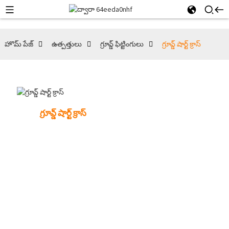
హొమ్ పేజ్
ఉత్పత్తులు
గ్రూవ్డ్ ఫిట్టింగులు
గ్రూవ్డ్ షార్ట్ క్రాస్
గ్రూవ్డ్ షార్ట్ క్రాస్