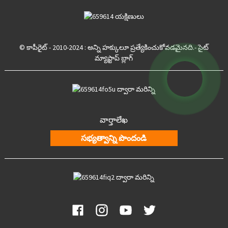
© కాపీరైట్ - 2010-2024 : అన్ని హక్కులూ ప్రత్యేకించుకోవడమైనది.
- సైట్
మ్యాప్
టాప్ బ్లాగ్
వార్తాలేఖ
సభ్యత్వాన్ని పొందండి