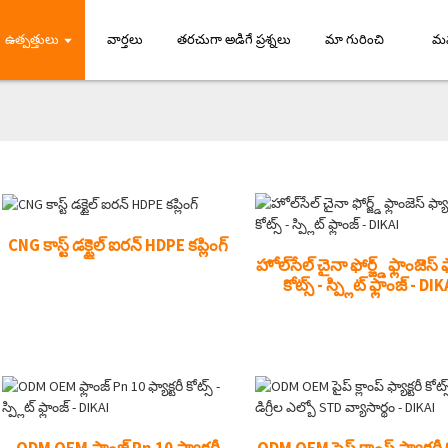
ఉత్పత్తులు
వార్తలు
తరచుగా అడిగే ప్రశ్నలు
మా గురించి
మమ
CNG కాస్ట్ డక్టైల్ ఐరన్ HDPE కప్లింగ్
హోల్‌సేల్ చైనా ఫోర్జ్డ్ ఫ్లాంజెస్ ఫ
కోట్స్ - స్ప్లిట్ ఫ్లాంజ్ - DI