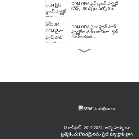
ODM OEM పైప్ క్లాంప్ ఫ్యాక్టరీ
కోట్స్ - 90 డిగ్రీల ఎల్బో Std...
ODM OEM చైనా ఫ్రైడ్ పాట్
ఫ్యాక్టరీల ధరల జాబితా - థ్రెడ్
చేయబడింది ...
ODM OEM గ్రూవ్డ్ మెకానికల్ టీ
ఫ్యాక్టరీ కోట్స్ - గ్రూవ్డ్...
ODM OEM ఎయిర్ లైన్ కప్లర్
ఫ్యాక్టరీ కోట్స్ - గ్రూవ్డ్ రెడక్...
హోల్‌సేల్ చైనా పెట్రోలియం
ఫిట్టింగ్స్ ఫ్యాక్టరీ కోట్స్ - 90 ...
© కాపీరైట్ - 2010-2024 : అన్ని హక్కులూ
ODM OEM స్టీల్ పైప్ ఫ్లాంజ్
ప్రత్యేకించుకోవడమైనది.
- సైట్ మ్యాప్
టాప్ బ్లాగ్
తయారీదారులు