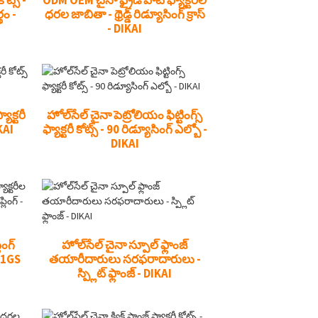
ోట్స్ -
ODM OEM చైనా ఫ్రైడ్ పాట్ ఫ్యాక్టరీల
థం -
ధరల జాబితా - థ్రెడ్డ్ రిడ్యూసింగ్ క్రాస్
- DIKAI
ాక్టరీ
హోల్‌సేల్ చైనా పెట్రోలియం ఫిట్టింగ్స్
IKAI
ఫ్యాక్టరీ కోట్స్ - 90 రిడ్యూసింగ్ ఎల్బో -
DIKAI
ింగ్
హోల్‌సేల్ చైనా స్పూల్ ఫ్లాంజ్
్ 1GS
తయారీదారులు సరఫరాదారులు -
I
స్ప్లిట్ ఫ్లాంజ్ - DIKAI