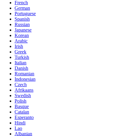
French
German
Portuguese
Spanish
Russian
Japanese
Korean
Arabic
Irish
Greek
Turkish
Italian
Danish
Romanian
Indonesian
Czech
Afrikaans
Swedish
Polish
Basque
Catalan
Esperanto
Hindi
Lao
Albanian