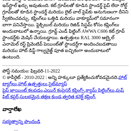
ఇన్‌స్టాల్ ఖర్చు అవుతుంది. కట్ గ్రూవ్‌లతో కూడిన స్టాండర్డ్ పైప్ లేదా రోల్డ్
గ్రూవ్‌లతో కూడిన స్టాండర్డ్ మరియు లైట్ వాల్ పైప్‌కు అనుగుణంగా దీనిని
స్వీకరించవచ్చు. కప్లింగ్‌లు ఒత్తిడి మరియు వాక్యూమ్‌లో సమానంగా
బాగా పనిచేస్తాయి. ఫ్లెక్సిబుల్ మరియు రిజిడ్ సిస్టమ్ కోసం కప్లింగ్‌లు
అందుబాటులో ఉన్నాయి. గ్రూవ్డ్ ఎండ్ ఫిట్టింగ్ AWWA C606 కట్ గ్రూవ్
స్టాండర్డ్‌కు మెషిన్ చేయబడ్డాయి. ఉత్పత్తులు RAL 3000 ఆల్కైల్
ఎనామెల్ రస్ట్ ప్రివెంటివ్ పెయింట్‌తో స్టాండర్డ్‌గా అందించబడతాయి
మరియు హాట్ డిప్డ్ గాల్వనైజ్డ్ పూత ఐచ్ఛికంగా అందుబాటులో
ఉంటుంది.
పోస్ట్ సమయం: ఫిబ్రవరి-11-2022
© కాపీరైట్ - 2010-2022 : అన్ని హక్కులూ ప్రత్యేకించుకోవడమైనది.
హాట్
ట్యాగ్‌లు
,
హాట్ ఉత్పత్తులు
,
సైట్‌మ్యాప్
పైప్ జాయింట్ కలపడం
,
ఎయిర్ కంప్రెసర్ కప్లింగ్స్
,
క్యామ్ ఫిట్టింగ్‌లు
,
పుష్
ఫిట్ కప్లర్
,
సులభమైన తక్షణ కుండ
,
త్వరిత కనెక్ట్ కప్లింగ్
,
వార్తాలేఖ
సభ్యత్వాన్ని పొందండి