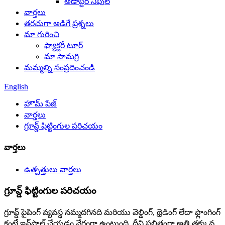
అడాప్టర్ నిపుల్
వార్తలు
తరచుగా అడిగే ప్రశ్నలు
మా గురించి
ఫ్యాక్టరీ టూర్
మా సామగ్రి
మమ్మల్ని సంప్రదించండి
English
హొమ్ పేజ్
వార్తలు
గ్రూవ్డ్ ఫిట్టింగుల పరిచయం
వార్తలు
ఉత్పత్తులు వార్తలు
గ్రూవ్డ్ ఫిట్టింగుల పరిచయం
గ్రూవ్డ్ పైపింగ్ వ్యవస్థ నమ్మదగినది మరియు వెల్డింగ్, థ్రెడింగ్ లేదా ఫ్లాంగింగ్
కంటే ఇన్‌స్టాల్ చేయడం వేగంగా ఉంటుంది, దీని ఫలితంగా అతి తక్కువ