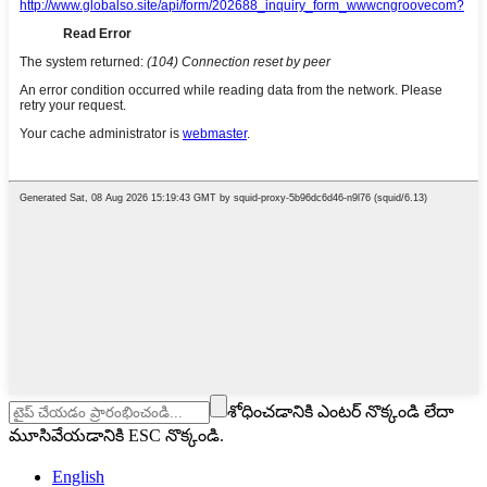
శోధించడానికి ఎంటర్ నొక్కండి లేదా
మూసివేయడానికి ESC నొక్కండి.
English