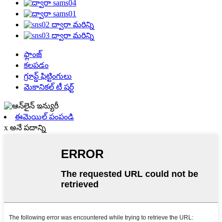
ఫ్లాంజ్
కలపడం
గ్రూవ్డ్ ఫిట్టింగులు
మెకానికల్ టీ షర్ట్
ఈమెయిల్ పంపండి
x అనే పదాన్ని