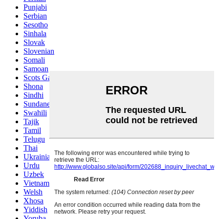
Punjabi
Serbian
Sesotho
Sinhala
Slovak
Slovenian
Somali
Samoan
Scots Gaelic
Shona
Sindhi
Sundanese
Swahili
Tajik
Tamil
Telugu
Thai
Ukrainian
Urdu
Uzbek
Vietnamese
Welsh
Xhosa
Yiddish
Yoruba